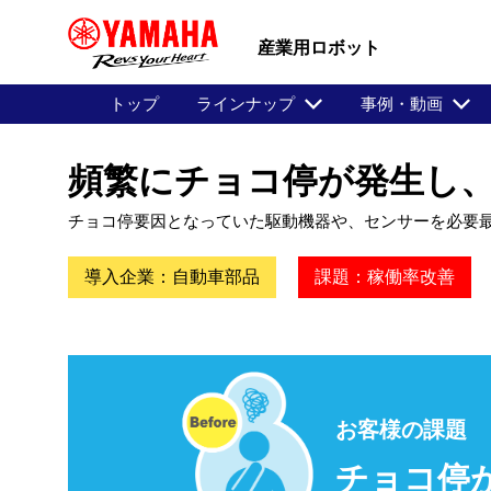
産業用ロボット
トップ
ラインナップ
事例・動画
頻繁にチョコ停が発生し
チョコ停要因となっていた駆動機器や、センサーを必要
導入企業：自動車部品
課題：稼働率改善
お客様の課題
チョコ停