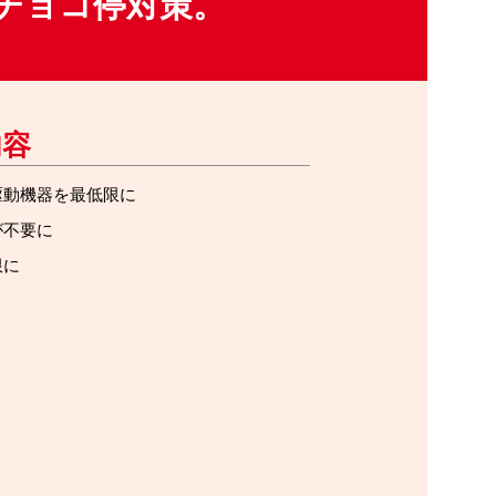
チョコ停対策。
内容
駆動機器を最低限に
が不要に
限に