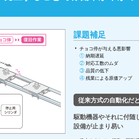
課題補足
チョコ停が与える悪影響
①
納期遅延
②
対応工数のムダ
③
品質の低下
④
残業による原価アップ
従来方式の自動化だ
駆動機器やそれに付随
設備が止まり易い