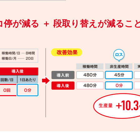
コ停が減る ＋ 段取り替えが減るこ