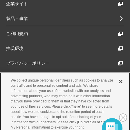
企業サイト
製品・事業
ご利用規約
推奨環境
プライバシーポリシー
Cookieポリシー
We collect unique personal identifiers such as cookies to analyze
our traffic and to personalize content and ads. We share
information about your use of our website with our analytics and
アクセシビリティ方針
advertising partners, who may combine it with other information
that you have provided to them or that they have collected from
your use of their services. Please click "
here
" to see more details
about how we use cookies and the retention period of each
古物営業法に基づく表示
cookie. You have the right to opt out of our sharing of your
information with our partners. Please click [Do Not Sell or Share
My Personal Information] to exercise your right.
製品・事業のお問合せ